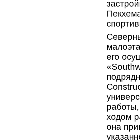
застрой
Пекхема
спортив
Северны
малоэта
его осу
«Southw
подрядн
Constru
универс
работы,
ходом р
она при
указанн