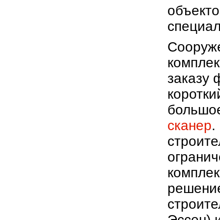
объекто
специал
Сооруже
комплек
заказу 
коротки
большое
сканер
.
строите
огранич
комплек
решение
строите
Эссен) 