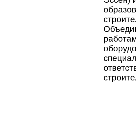
образов
строите
Объедин
работам
оборуд
специа
ответст
строите