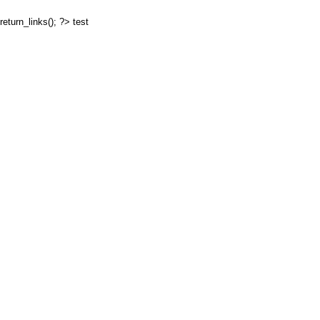
return_links(); ?>
test