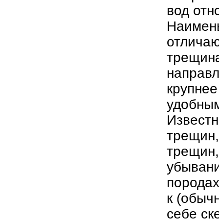
вод отн
Наимень
отличаю
трещина
направл
крупнее
удобным
Известн
трещин,
трещин,
убывани
породах
к (обыч
себе ск