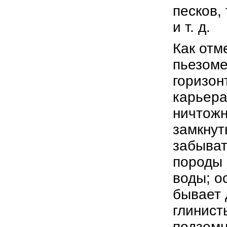
песков,
и т. д.
Как отм
пьезоме
горизон
карьера
ничтожн
замкнут
забыват
породы 
воды; о
бывает 
глинист
подземн