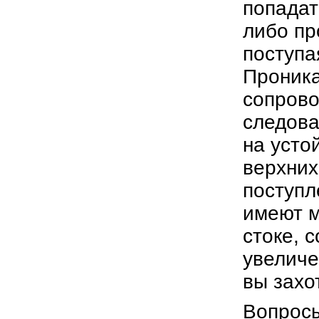
попадат
либо пр
поступа
Проника
сопрово
следова
на усто
верхних
поступл
имеют м
стоке, 
увелич
вы захо
Вопрос