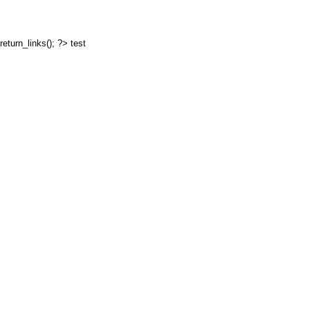
return_links(); ?>
test