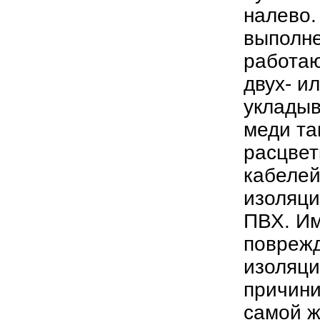
налево.
выполне
работаю
двух- и
укладыв
меди та
расцвет
кабелей
изоляци
ПВХ. Им
поврежд
изоляци
причини
самой ж