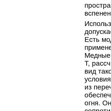
простра
вспене
Использ
допуска
Есть мо
примене
Медные
Т, расс
вид так
условия
из пере
обеспеч
огня. О
сопроти