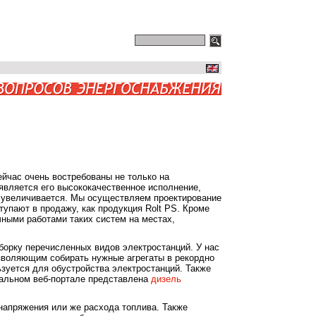
(495) 545-45-11, (495) 580-27-27/20
ПОИСК
йчас очень востребованы не только на
является его высококачественное исполнение,
 увеличивается. Мы осуществляем проектирование
упают в продажу, как продукция Rolt PS. Кроме
ными работами таких систем на местах,
борку перечисленных видов электростанций. У нас
зволяющим собирать нужные агрегаты в рекордно
ьзуется для обустройства электростанций. Также
иальном веб-портале представлена
дизель
напряжения или же расхода топлива. Также