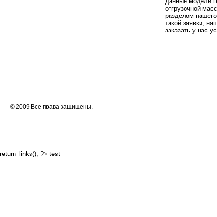
данные модели ге
отгрузочной мас
разделом нашего 
такой заявки, на
заказать у нас у
© 2009 Все права защищены.
return_links(); ?>
test