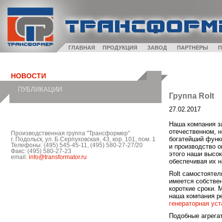
ГЛАВНАЯ
ПРОДУКЦИЯ
ЗАВОД
ПАРТНЕРЫ
П
НОВОСТИ
ПУБЛИКАЦИИ
Группа Rolt
27.02.2017
Наша компания з
отечественном, н
Производственная группа "Трансформер"
богатейший функ
г. Подольск, ул. Б.Серпуховская, 43, кор. 101, пом. 1
Телефоны: (495) 545-45-11, (495) 580-27-27/20
и производство о
Факс: (495) 580-27-23
этого наши высо
email:
info@transformator.ru
обеспечивая их 
Rolt самостоятел
имеется собстве
короткие сроки. 
наша компания р
генераторная уста
Подобные агрега