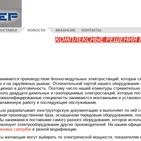
ОСТАВКИ
НОВОСТИ
ВАКАНСИИ
КОНТАКТЫ
анимается производством блочно-модульных электростанций, которые се
о и на зарубежных рынках. Отличительной чертой нашего оборудования 
ционал и долговечность. Поэтому число нашей клиентуры стремительно
коло двадцати дизельных и газопоршневых электростанций, которые пост
коквалифицированные специалисты занимаются монтажными и установоч
налаженную работу и последующее обслуживание.
ьно разрабатывает конструкторскую документацию и выполняет по ней с
нная производственная база, оснащенная передовым оборудованием, по
Мы занимаемся поставками самого разного оборудования, которое испол
еализует электрооборудование других производителей. На нашем офиц
новка caterpillar
в разной модификации.
ты желающие могут выбирать по электрической мощности, показателям 