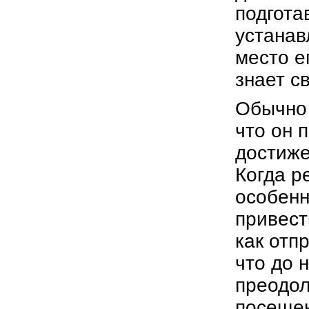
подгота
устанав
место е
знает с
Обычно 
что он 
достиже
Когда р
особенн
привест
как отп
что до 
преодол
посещен