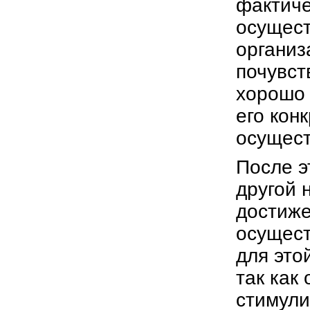
фактиче
осущест
организ
почувст
хорошо 
его кон
осущест
После э
другой 
достиже
осущест
для это
так как
стимули