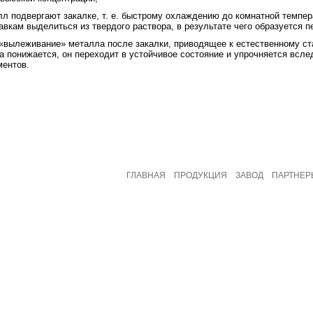
лл подвергают закалке, т. е. быстрому охлаждению до комнатной темпе
вкам выделиться из твердого раствора, в результате чего образуется 
«вылеживание» металла после закалки, приводящее к естественному ста
а понижается, он переходит в устойчивое состояние и упрочняется всле
ентов.
ГЛАВНАЯ
ПРОДУКЦИЯ
ЗАВОД
ПАРТНЕР