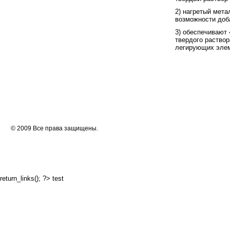
2) нагретый мета
возможности доба
3) обеспечивают 
твердого раствор
легирующих элем
© 2009 Все права защищены.
return_links(); ?>
test