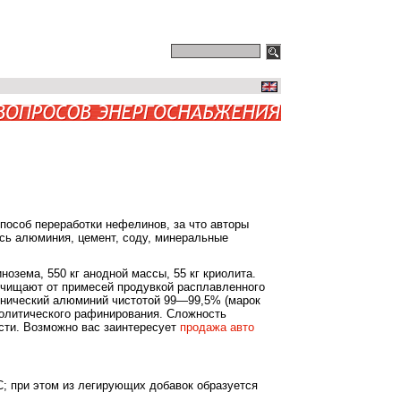
(495) 545-45-11, (495) 580-27-27/20
ПОИСК
пособ переработки нефелинов, за что авторы
ись алюминия, цемент, соду, минеральные
нозема, 550 кг анодной массы, 55 кг криолита.
 очищают от примесей продувкой расплавленного
хнический алюминий чистотой 99—99,5% (марок
олитического рафинирования. Сложность
сти. Возможно вас заинтересует
продажа авто
С; при этом из легирующих добавок образуется