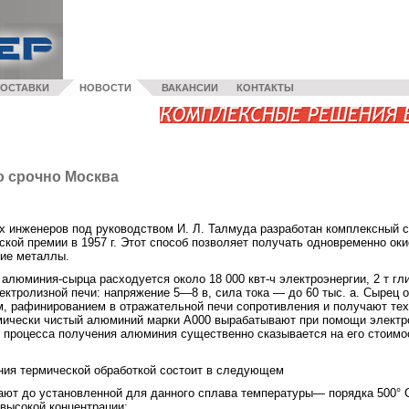
ОСТАВКИ
НОВОСТИ
ВАКАНСИИ
КОНТАКТЫ
о срочно Москва
х инженеров под руководством И. Л. Талмуда разработан комплексный с
кой премии в 1957 г. Этот способ позволяет получать одновременно ок
кие металлы.
 алюминия-сырца расходуется около 18 000 квт-ч электроэнергии, 2 т гли
ектролизной печи: напряжение 5—8 в, сила тока — до 60 тыс. а. Сырец
, рафинированием в отражательной печи сопротивления и получают те
имически чистый алюминий марки А000 вырабатывают при помощи электр
о процесса получения алюминия существенно сказывается на его стоимо
ния термической обработкой состоит в следующем
вают до установленной для данного сплава температуры— порядка 500° 
высокой концентрации;