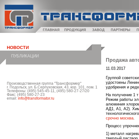
ГЛАВНАЯ
ПРОДУКЦИЯ
ЗАВОД
ПАРТНЕРЫ
П
НОВОСТИ
ПУБЛИКАЦИИ
Продажа авт
11.03.2017
Группой советски
удостоены Ленинс
Производственная группа "Трансформер"
удобрения и ред
г. Подольск, ул. Б.Серпуховская, 43, кор. 101, пом. 1
Телефоны: (495) 545-45-11, (495) 580-27-27/20
На получение 1 т
Факс: (495) 580-27-23
email:
info@transformator.ru
Режим работы эл
алюминия хлором
АД1, А1, А2). Х
технологическог
срочно москва
.
Процесс упрочне
1) металл нагре
твердый раствор 