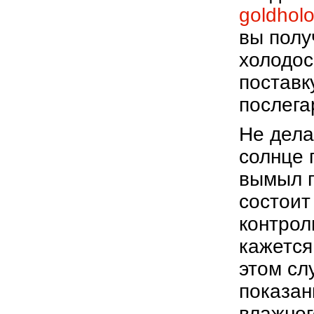
goldhol
вы полу
холодос
поставк
послега
Не дела
солнце 
вымыл п
состоит
контрол
кажется
этом сл
показан
влажног