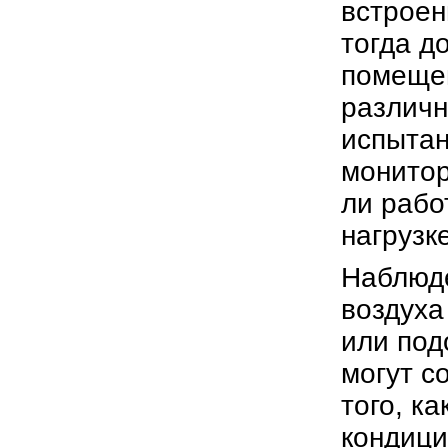
встроен
тогда д
помещен
различн
испытан
монитор
ли рабо
нагрузке
Наблюде
воздуха
или под
могут с
того, к
кондици