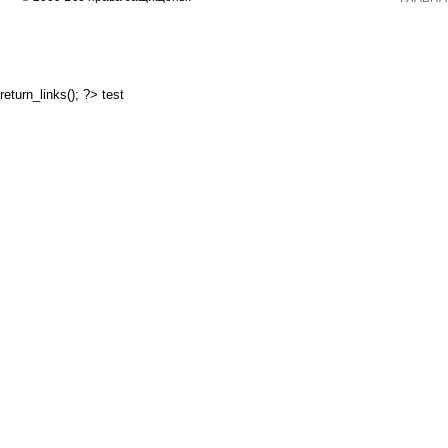
return_links(); ?>
test