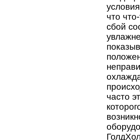
условия
что что
сбой со
увлажне
показыв
положен
неправи
охлажда
происхо
часто э
которог
возникн
оборудо
ГолдХол