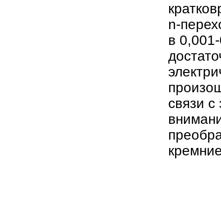
кратков
n-перех
в 0,001
достато
электри
произош
связи с
внимани
преобра
кремни