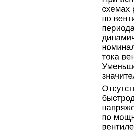
схемах 
по вент
периода
динамич
номинал
тока ве
Уменьше
значите
Отсутст
быстрод
напряже
по мощн
вентиле