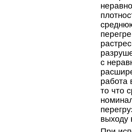
неравно
плотнос
среднюю
перегре
растрес
разруше
с нерав
расшире
работа 
то что 
номинал
перегру
выходу 
При исп