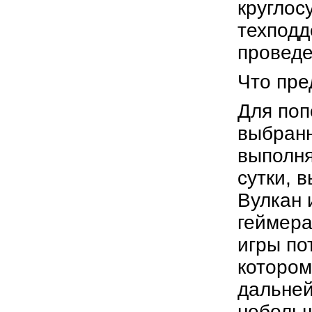
круглос
техподд
проведе
Что пре
Для поп
выбранн
выполня
сутки, 
Вулкан 
геймера
игры по
котором
дальней
небольш