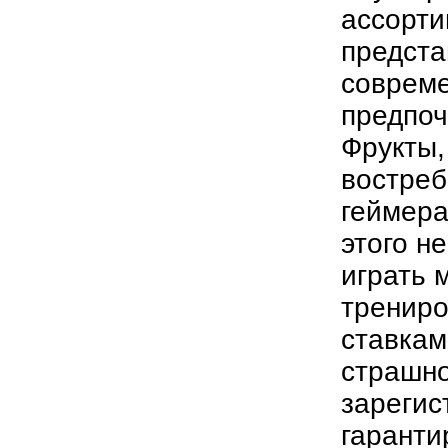
ассорти
предста
совреме
предпоч
Фрукты,
востреб
геймера
этого н
играть 
трениро
ставкам
страшно
зарегис
гаранти