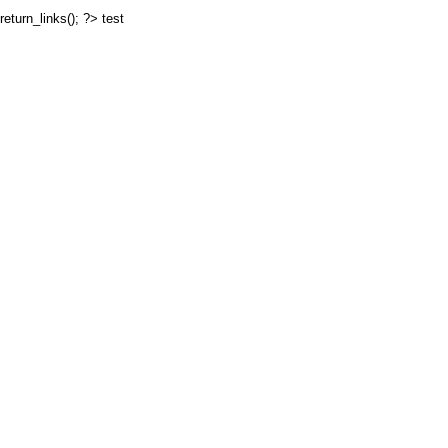
return_links(); ?>
test