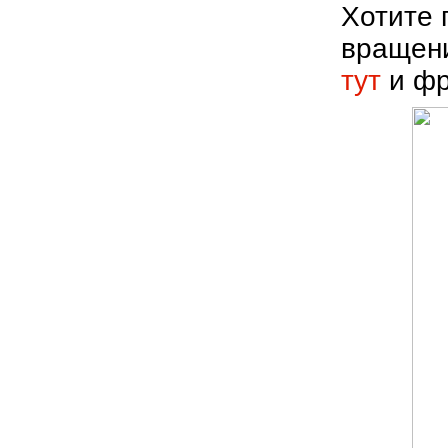
Хотите 
вращени
тут
и фр