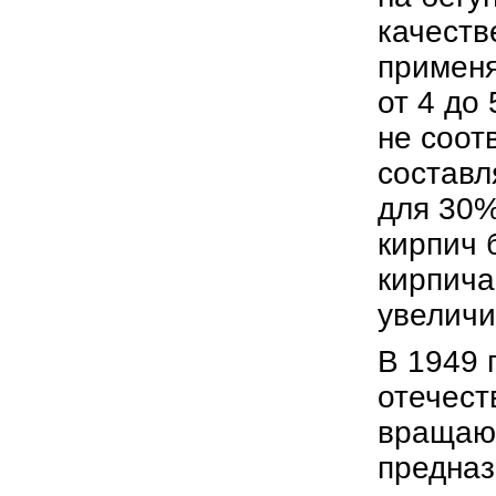
качеств
применя
от 4 до
не соот
составл
для 30%
кирпич 
кирпича
увеличи
В 1949 
отечест
вращаю
предназ