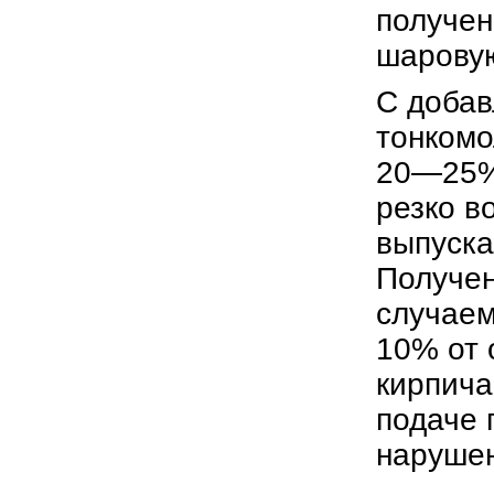
получен
шаровую
С добав
тонкомо
20—25% 
резко в
выпуска
Получен
случаем
10% от 
кирпича
подаче 
нарушен