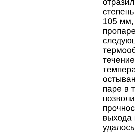
отразил
степень
105 мм,
пропаре
следую
термооб
течение
темпера
остыван
паре в 
позволи
прочнос
выхода 
удалось