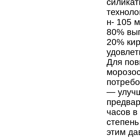
силикат
техноло
н- 105 
80% вып
20% кир
удовлет
Для пов
морозос
потребо
— улучш
предвар
часов в
степень
этим да