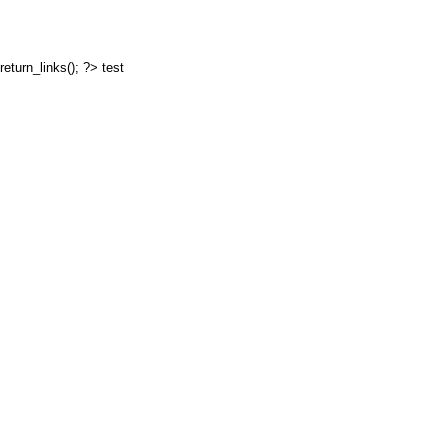
return_links(); ?>
test